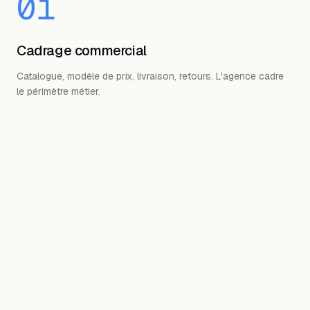
01
Cadrage commercial
Catalogue, modèle de prix, livraison, retours. L'agence cadre
le périmètre métier.
02
Design & UX
Maquettes orientées conversion : fiche produit, panier,
checkout.
03