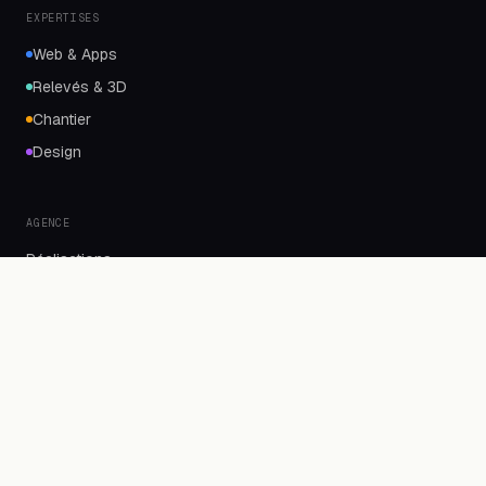
EXPERTISES
Web & Apps
Relevés & 3D
Chantier
Design
AGENCE
Réalisations
L'équipe
Contact
L'AGENCE
LE BUREAU
7 Cours Favale
20200 Bastia
contact@lebureaubastia.fr