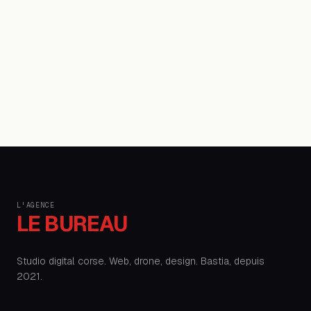
L'AGENCE
LE BUREAU
Studio digital corse. Web, drone, design. Bastia, depuis
2021.